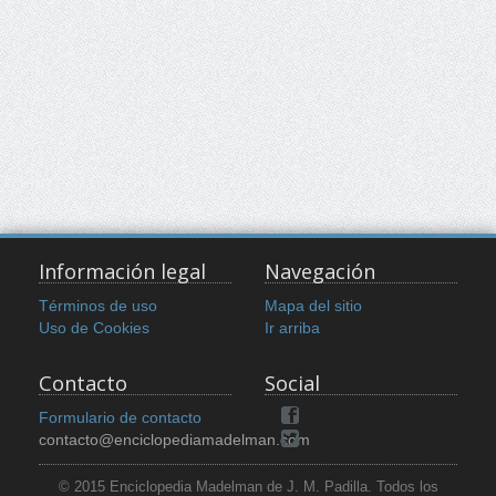
Información legal
Navegación
Términos de uso
Mapa del sitio
Uso de Cookies
Ir arriba
Contacto
Social
Formulario de contacto
contacto@enciclopediamadelman.com
© 2015 Enciclopedia Madelman de J. M. Padilla. Todos los