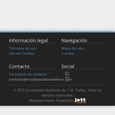
Información legal
Navegación
Términos de uso
Mapa del sitio
Uso de Cookies
Ir arriba
Contacto
Social
Formulario de contacto
contacto@enciclopediamadelman.com
© 2015 Enciclopedia Madelman de J. M. Padilla. Todos los
derechos reservados.
Mpurpose theme. Powered by