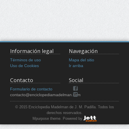
Información legal
Navegación
Términos de uso
Mapa del sitio
Uso de Cookies
Ir arriba
Contacto
Social
Formulario de contacto
contacto@enciclopediamadelman.com
© 2015 Enciclopedia Madelman de J. M. Padilla. Todos los
derechos reservados.
Mpurpose theme. Powered by