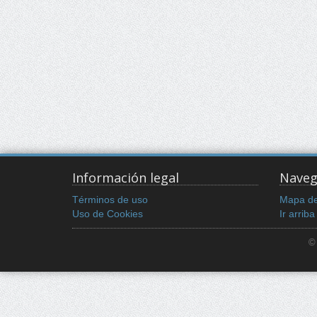
Información legal
Naveg
Términos de uso
Mapa del
Uso de Cookies
Ir arriba
©