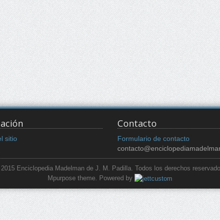
ación
Contacto
 sitio
Formulario de contacto
contacto@enciclopediamadelma
 2015 Enciclopedia Madelman de J. M. Padilla. Todos los derechos reservado
Mpurpose theme. Powered by