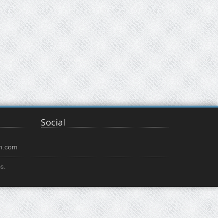
Social
n.com
s.