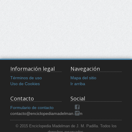
Información legal
Navegación
Términos de uso
Mapa del sitio
Uso de Cookies
Ir arriba
Contacto
Social
Formulario de contacto
contacto@enciclopediamadelman.com
© 2015 Enciclopedia Madelman de J. M. Padilla. Todos los
derechos reservados.