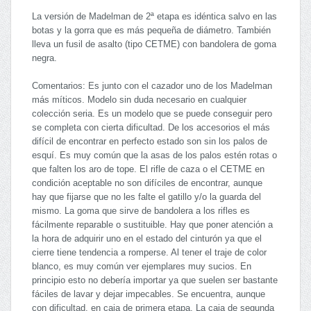
La versión de Madelman de 2ª etapa es idéntica salvo en las
botas y la gorra que es más pequeña de diámetro. También
lleva un fusil de asalto (tipo CETME) con bandolera de goma
negra.
Comentarios: Es junto con el cazador uno de los Madelman
más míticos. Modelo sin duda necesario en cualquier
colección seria. Es un modelo que se puede conseguir pero
se completa con cierta dificultad. De los accesorios el más
difícil de encontrar en perfecto estado son sin los palos de
esquí. Es muy común que la asas de los palos estén rotas o
que falten los aro de tope. El rifle de caza o el CETME en
condición aceptable no son difíciles de encontrar, aunque
hay que fijarse que no les falte el gatillo y/o la guarda del
mismo. La goma que sirve de bandolera a los rifles es
fácilmente reparable o sustituible. Hay que poner atención a
la hora de adquirir uno en el estado del cinturón ya que el
cierre tiene tendencia a romperse. Al tener el traje de color
blanco, es muy común ver ejemplares muy sucios. En
principio esto no debería importar ya que suelen ser bastante
fáciles de lavar y dejar impecables. Se encuentra, aunque
con dificultad, en caja de primera etapa. La caja de segunda