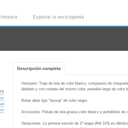
Historia
Explorar la enciclopedia
Descripción completa
Vestuario: Traje de tela de color blanco, compuesto de chaqueta
doblado y con corbata del mismo color, pantalón largo de color b
75
tar
Botas altas tipo "laceup" de color negro.
ual
ón
Accesorios: Petate de tela gruesa color blanco y portafolios de c
Variaciones: La primera versión de 1ª etapa (Ref.103) es idéntica