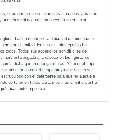
 de señales.
tas, el petate (no tiene numerales marcados y es más
a y unos prismáticos del tipo nuevo (todo en color
loria, básicamente por la dificultad de encontrarle
 pero con dificultad. En sus distintas épocas ha
los todos. Todos sus accesorios son difíciles de
marinero está pegada a la cabeza en las figuras de
ue la dicha gorra no tenga roturas. Al tener el traje
incipio esto no debería importar ya que suelen ser
a escrupuloso con el detergente para que no ataque a
ndo de tanto en tanto. Quizás es más difícil encontrar
s prácticamente imposible.