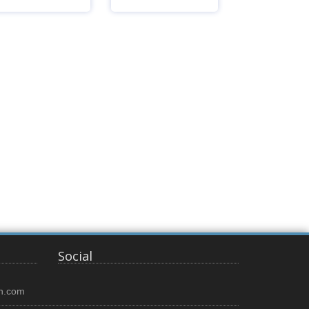
Ver
Ver
Social
n.com