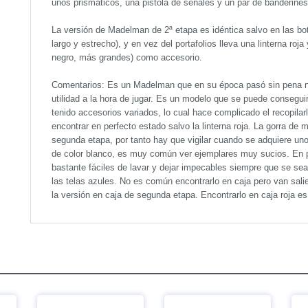
unos prismáticos, una pistola de señales y un par de banderines
La versión de Madelman de 2ª etapa es idéntica salvo en las bo
largo y estrecho), y en vez del portafolios lleva una linterna roj
negro, más grandes) como accesorio.
Comentarios: Es un Madelman que en su época pasó sin pena ni g
utilidad a la hora de jugar. Es un modelo que se puede conseguir
tenido accesorios variados, lo cual hace complicado el recopilar
encontrar en perfecto estado salvo la linterna roja. La gorra de 
segunda etapa, por tanto hay que vigilar cuando se adquiere uno q
de color blanco, es muy común ver ejemplares muy sucios. En pr
bastante fáciles de lavar y dejar impecables siempre que se se
las telas azules. No es común encontrarlo en caja pero van salie
la versión en caja de segunda etapa. Encontrarlo en caja roja e