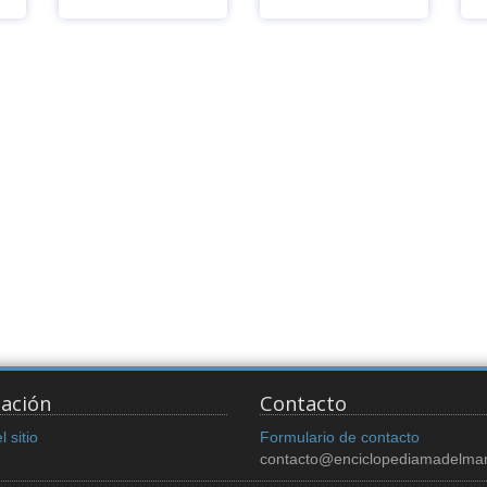
Ver
Ver
ación
Contacto
 sitio
Formulario de contacto
contacto@enciclopediamadelma