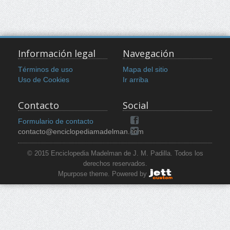
Información legal
Navegación
Términos de uso
Mapa del sitio
Uso de Cookies
Ir arriba
Contacto
Social
Formulario de contacto
contacto@enciclopediamadelman.com
© 2015 Enciclopedia Madelman de J. M. Padilla. Todos los
derechos reservados.
Mpurpose theme. Powered by