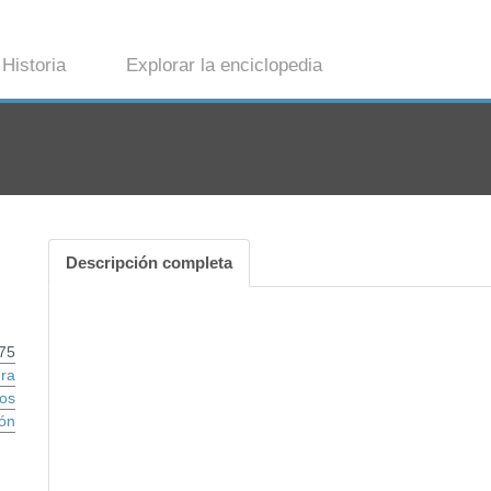
Historia
Explorar la enciclopedia
Descripción completa
75
ra
ios
ón